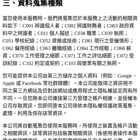
三、資料蒐集種類
當您使用本服務時，我們將蒐集您於本服務上之活動的相關資
料如下：C001 辨識個人者；C002 辨識財務者；C003 政府資
料中之辨識者；C011 個人描述；C038 職業；C039 執照；
C051 學校紀錄；C052 資格或技術；C061 現行之受僱情形；
C062 僱用經過；C063 離職經過；C064 工作經驗；C068 薪
資；C070 工作管理之細節；C071 工作之評估細節；C072 受
訓紀錄；C102 約定或契約；C103 與營業有關之執照。
您可能提供本公司由第三方儲存之個人資料（例如：Google、
Apple 或 Facebook 等社群媒體）。本公司能取得之資訊視不
同之第三方網站及您對該網站或應用程式之隱私權設定而有所
不同。一旦您將本公司連接第三方管理之帳戶相連，並授權本
公司存取資訊，您即同意本公司得依本隱私權保護政策蒐集、
處理、利用及保存該等資訊。
本公司將自動蒐集您使用本服務時，所使用之裝置及帳戶活動
之相關資訊。該等資訊包括裝置相關資訊（係使用者操作本服