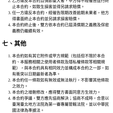
乙方違反本合約且情節重大者，甲方得不經催告逕行終
止本合約，如致生損害並得另請求賠償。
任一方違反本合約，經催告限期改善逾期未果者，他方
得書面終止本合約並另請求損害賠償。
本合約終止後，雙方依本合約已屆清償期之義務及保密
義務仍繼續有效。
七、其他
本合約如有其它附件或甲方規範（包括但不限於本合
約、本服務相關之使用者條款及隱私權條款等相關規
範），與本合約具有相同效力並構成本合約之一部，如
有衝突以日期最新者為準。
本合約任一條款如有無效或無法執行，不影響其他條款
之效力。
本合約之增刪修改，應得雙方書面同意方生效力。
本合約爭議，雙方應先協商解決；協商不成時，合意以
臺灣臺北地方法院為第一審專屬管轄法院，並以中華民
國法律為準據法。