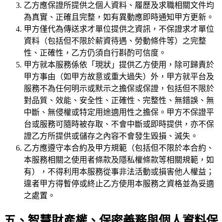
乙方應保證所提供之個人資料、履歷及求職相關文件均
為真實、正確且完整，如有異動應即時通知甲方更新。
甲方僅代為傳送求才單位提供之資訊，不保證求才單位
資料（包括但不限於薪資待遇、勞動條件等）之完整
性、正確性，乙方仍須自行斟酌可信度。
甲方就本服務係依「現狀」提供乙方使用，除可歸責於
甲方事由（如甲方故意或重大過失）外，甲方就平台及
服務不為任何明示或默示之擔保或保證，包括但不限於
對品質、效能、安全性、正確性、完整性、無錯誤、無
中斷、無侵權或特定用途適用性之擔保。甲方不保證平
台或服務可隨時被存取、不會中斷或即時提供，亦不保
證乙方所提供或儲存之內容不會發生毀損、滅失。
乙方應遵守本合約及甲方規範（包括但不限於本合約、
本服務相關之使用者條款及隱私權條款等相關規範，如
有），不得利用本服務從事非法活動或損害他人權益；
違者甲方得暫停或終止乙方使用本服務之資格並為妥適
之處置。
五、智慧財產權、保密義務與個人資料保