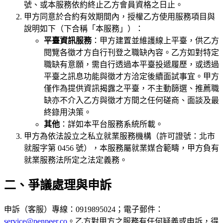
號、或本服務依約終止乙方會員資格之日止。
甲方同意於合約有效期間內，授權乙方使用服務項目與
說明如下（下合稱「本服務」）：
平臺資訊服務
：甲方建置並維護線上平臺，供乙方
閱覽各徵才方自行刊登之職缺內容。乙方如對特定
職缺有意願，需自行透過本平臺投遞履歷，或透過
平臺之訊息功能與徵才方洽定後續面試事宜。甲方
僅作為提供資訊揭露之平臺，不主動篩選、推薦職
缺亦不介入乙方與徵才方間之任何磋商、面談及最
終錄用決策。
其他
：詳如本平台服務系統所載。
甲方為依法設立之私立就業服務機構（許可證號：北市
就服字第 0456 號），本服務屬就業媒合範疇，甲方負有
就業服務法所定之法定義務。
二、爭議處理與申訴
申訴（客服）專線：0919895024；電子郵件：
service@penpeer.co
。乙方對甲方之服務有任何疑義或申訴，得