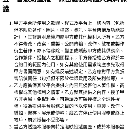
護
甲方平台所使用之軟體、程式及平台上一切內容（包括
但不限於著作、圖片、檔案、資訊、平台架構及功能設
計），其智慧財產權均屬甲方或其他權利人所有。乙方
不得修改、改寫、重製、公開傳輸、改作、散布或製作
衍生著作，亦不得移除、變更或隱蔽甲方或其供應商、
合作夥伴、授權人之相關標示；甲方僅授權乙方得於本
合約目的範圍內使用，如有其他使用需求均應事先取得
甲方書面同意，如有違反前述規定，乙方應對甲方負損
害賠償責任（包括但不限於律師費用及所失利益等）。
乙方應擔保其於平台提供之內容無侵害他人著作權、商
標權或其他權利之情事。乙方就其提供之內容，授予甲
方非專屬、免權利金、可轉讓及可轉授權之全球性授
權，得為提供平台服務之目的予以使用、重製、改作、
編輯、儲存、展示或傳輸；縱乙方停止使用服務或終止
帳戶，前述授權不受影響。
當乙方透過本服務向特定職缺投遞履歷，或於本服務設