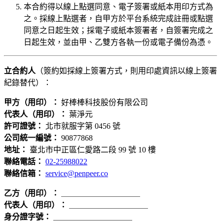
本合約得以線上點選同意、電子簽署或紙本用印方式為
之。採線上點選者，自甲方於平台系統完成註冊或點選
同意之日起生效；採電子或紙本簽署者，自簽署完成之
日起生效，並由甲、乙雙方各執一份或電子備份為憑。
立合約人
（簽約如採線上簽署方式，則用印處資訊以線上簽署
紀錄替代）：
甲方（用印）：
好棒棒科技股份有限公司
代表人（用印）：
葉淨元
許可證號：
北市就服字第 0456 號
公司統一編號：
90877868
地址：
臺北市中正區仁愛路二段 99 號 10 樓
聯絡電話：
02-25988022
聯絡信箱：
service@penpeer.co
乙方（用印）：
＿＿＿＿＿＿＿＿＿＿
代表人（用印）：
＿＿＿＿＿＿＿＿＿＿
身分證字號：
＿＿＿＿＿＿＿＿＿＿